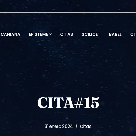
ACANIANA
EPISTEME
CITAS
SCILICET
BABEL
CI
CITA#15
31 enero 2024
Citas