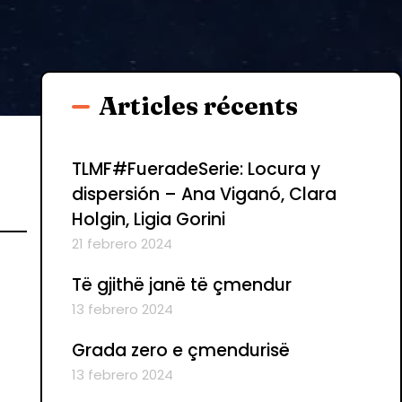
Articles récents
TLMF#FueradeSerie: Locura y
dispersión – Ana Viganó, Clara
Holgin, Ligia Gorini
21 febrero 2024
Të gjithë janë të çmendur
13 febrero 2024
Grada zero e çmendurisë
13 febrero 2024