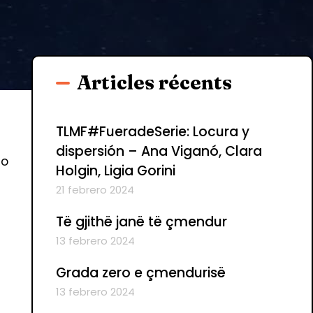
Articles récents
TLMF#FueradeSerie: Locura y
dispersión – Ana Viganó, Clara
co
Holgin, Ligia Gorini
21 febrero 2024
Të gjithë janë të çmendur
13 febrero 2024
Grada zero e çmendurisë
13 febrero 2024