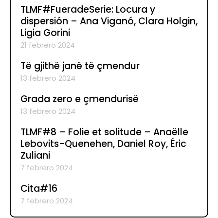
TLMF#FueradeSerie: Locura y
dispersión – Ana Viganó, Clara Holgin,
Ligia Gorini
21 febrero 2024
Të gjithë janë të çmendur
13 febrero 2024
Grada zero e çmendurisë
13 febrero 2024
TLMF#8 – Folie et solitude – Anaëlle
Lebovits-Quenehen, Daniel Roy, Éric
Zuliani
7 febrero 2024
Cita#16
7 febrero 2024