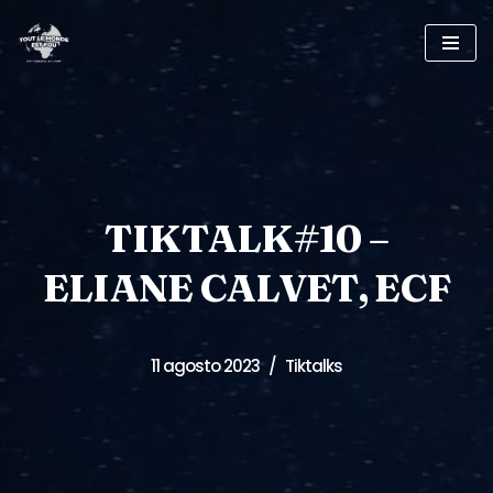
Saltar
al
contenido
TIKTALK#10 –
ELIANE CALVET, ECF
11 agosto 2023
Tiktalks