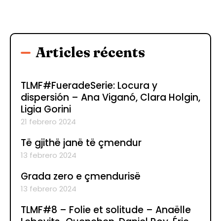
Articles récents
TLMF#FueradeSerie: Locura y
dispersión – Ana Viganó, Clara Holgin,
Ligia Gorini
21 febrero 2024
Të gjithë janë të çmendur
13 febrero 2024
Grada zero e çmendurisë
13 febrero 2024
TLMF#8 – Folie et solitude – Anaëlle