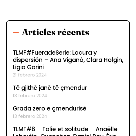
Articles récents
TLMF#FueradeSerie: Locura y
dispersión – Ana Viganó, Clara Holgin,
Ligia Gorini
21 febrero 2024
Të gjithë janë të çmendur
13 febrero 2024
Grada zero e çmendurisë
13 febrero 2024
TLMF#8 – Folie et solitude – Anaëlle