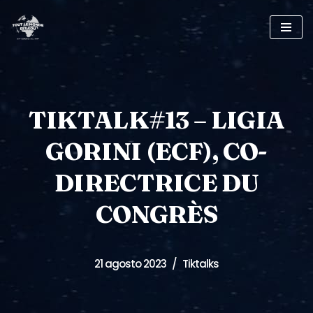
Saltar
al
contenido
TIKTALK#13 – LIGIA
GORINI (ECF), CO-
DIRECTRICE DU
CONGRÈS
21 agosto 2023
Tiktalks