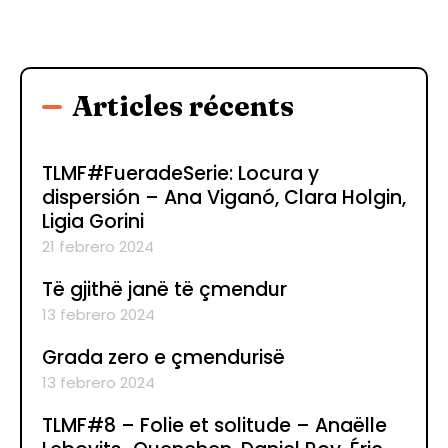
Articles récents
TLMF#FueradeSerie: Locura y
dispersión – Ana Viganó, Clara Holgin,
Ligia Gorini
21 febrero 2024
Të gjithë janë të çmendur
13 febrero 2024
Grada zero e çmendurisë
13 febrero 2024
TLMF#8 – Folie et solitude – Anaëlle