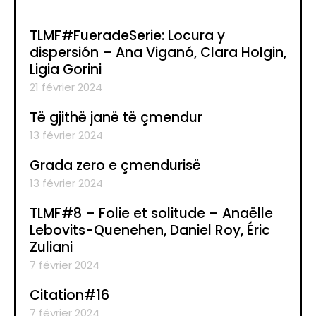
TLMF#FueradeSerie: Locura y
dispersión – Ana Viganó, Clara Holgin,
Ligia Gorini
21 février 2024
Të gjithë janë të çmendur
13 février 2024
Grada zero e çmendurisë
13 février 2024
TLMF#8 – Folie et solitude – Anaëlle
Lebovits-Quenehen, Daniel Roy, Éric
Zuliani
7 février 2024
Citation#16
7 février 2024