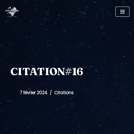
Skip
to
content
CITATION#16
7 février 2024
Citations