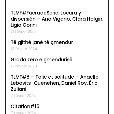
TLMF#FueradeSerie: Locura y
dispersión – Ana Viganó, Clara Holgin,
Ligia Gorini
21 février 2024
Të gjithë janë të çmendur
13 février 2024
Grada zero e çmendurisë
13 février 2024
TLMF#8 – Folie et solitude – Anaëlle
Lebovits-Quenehen, Daniel Roy, Éric
Zuliani
7 février 2024
Citation#16
7 février 2024