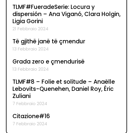
TLMF#FueradeSerie: Locura y
dispersión – Ana Viganó, Clara Holgin,
Ligia Gorini
21 Febbraio 2024
Të gjithë janë të çmendur
13 Febbraio 2024
Grada zero e çmendurisë
13 Febbraio 2024
TLMF#8 – Folie et solitude – Anaëlle
Lebovits-Quenehen, Daniel Roy, Éric
Zuliani
7 Febbraio 2024
Citazione#16
7 Febbraio 2024