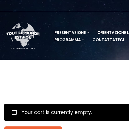
Vai
al
contenuto
PRESENTAZIONE
ORIENTAZIONE 
PROGRAMMA
CONTATTATECI
Your cart is currently empty.