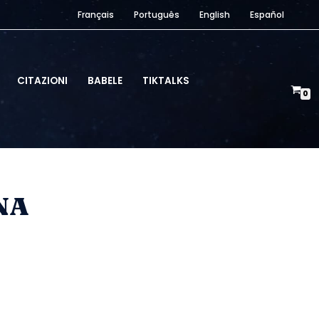
Français
Português
English
Español
CITAZIONI
BABELE
TIKTALKS
0
NA