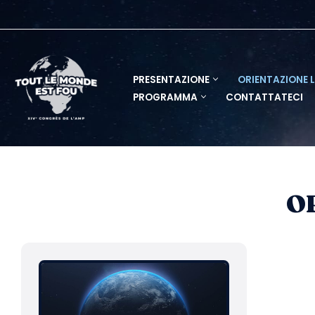
Vai
al
contenuto
PRESENTAZIONE
ORIENTAZIONE 
PROGRAMMA
CONTATTATECI
O