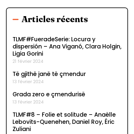
Articles récents
TLMF#FueradeSerie: Locura y
dispersión – Ana Viganó, Clara Holgin,
Ligia Gorini
21 février 2024
Të gjithë janë të çmendur
13 février 2024
Grada zero e çmendurisë
13 février 2024
TLMF#8 – Folie et solitude – Anaëlle
Lebovits-Quenehen, Daniel Roy, Éric
Zuliani