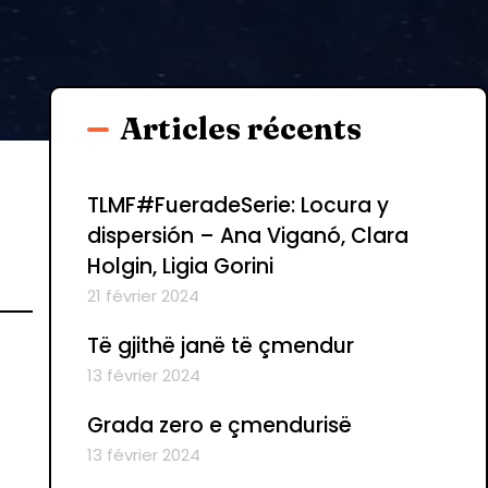
Articles récents
TLMF#FueradeSerie: Locura y
dispersión – Ana Viganó, Clara
Holgin, Ligia Gorini
21 février 2024
Të gjithë janë të çmendur
13 février 2024
Grada zero e çmendurisë
13 février 2024