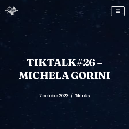
Saltar
al
contenido
TIKTALK#26 –
MICHELA GORINI
7 octubre 2023
Tiktalks