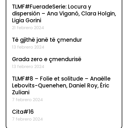
TLMF#FueradeSerie: Locura y
dispersión – Ana Viganó, Clara Holgin,
Ligia Gorini
21 febrero 2024
Të gjithë janë të çmendur
13 febrero 2024
Grada zero e çmendurisë
13 febrero 2024
TLMF#8 – Folie et solitude – Anaëlle
Lebovits-Quenehen, Daniel Roy, Éric
Zuliani
7 febrero 2024
Cita#16
7 febrero 2024