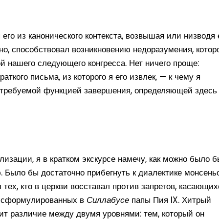
 его из канонического контекста, возвышая или низводя 
нно, способствовал возникновению недоразумения, котор
ой нашего следующего конгресса. Нет ничего проще:
раткого письма, из которого я его извлек, — к чему я
 требуемой функцией завершения, определяющей здесь
лизации, я в кратком экскурсе намечу, как можно было б
. Было бы достаточно прибегнуть к диалектике монсень
 тех, кто в церкви восставал против запретов, касающих
, сформулированных в
Силлабусе
папы Пия IX. Хитрый
дит различие между двумя уровнями: тем, который он