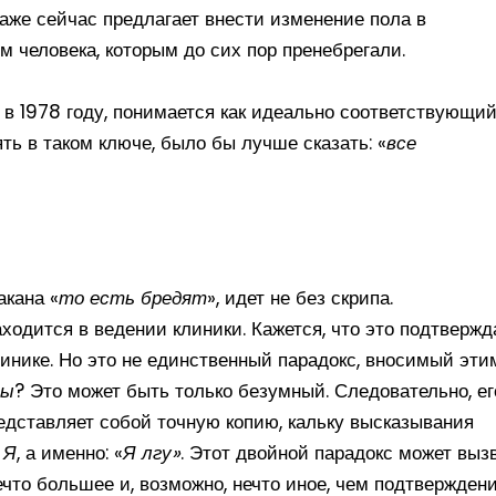
аже сейчас предлагает внести изменение пола в
 человека, которым до сих пор пренебрегали.
в 1978 году, понимается как идеально соответствующи
ть в таком ключе, было бы лучше сказать: «
все
акана «
то есть бредят
», идет не без скрипа.
ходится в ведении клиники. Кажется, что это подтвержд
линике. Но это не единственный парадокс, вносимый эти
ны
? Это может быть только безумный. Следовательно, ег
редставляет собой точную копию, кальку высказывания
з
Я
, а именно: «
Я лгу»
. Этот двойной парадокс может выз
что большее и, возможно, нечто иное, чем подтвержден