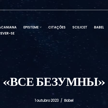
ACANIANA
EPISTEME
CITAÇÕES
SCILICET
BABEL
REVER-SE
«ВСЕ БЕЗУМНЫ»
1 outubro 2023
Babel