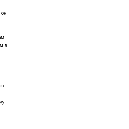
 он
ам
ом в
но
му
ю