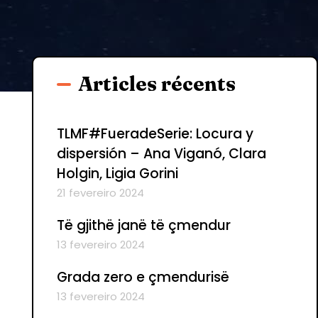
Articles récents
TLMF#FueradeSerie: Locura y
dispersión – Ana Viganó, Clara
Holgin, Ligia Gorini
21 fevereiro 2024
Të gjithë janë të çmendur
13 fevereiro 2024
Grada zero e çmendurisë
13 fevereiro 2024