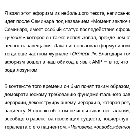
Я взял этот афоризм из небольшого текста, написанног
идет после Семинара под названием «Момент заключен
Семинара, имеет особый статус последействия сфор
«
учение»
, которое он также использовал, прежде чем 
ценность завещания. Лакан использовал формулировк
тогда еще частном журнале «
Ornicar ?».
Благодаря том
афоризм вошел в наш обиход, в язык AMP — в то, чт
рода лозунгом.
В контексте того времени он был понят таким образо
демократическому требованию фундаментального рав
иерархии, деконструирующему иерархию, которая ре
пациенту. Я говорю об этом не испытывая ностальгии
всеобщего равенства говорящих существ, подчеркнув б
терапевта с его пациентом. «
Человека,
«
освобожденно