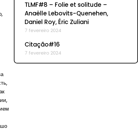
TLMF#8 – Folie et solitude –
Anaëlle Lebovits-Quenehen,
,
Daniel Roy, Éric Zuliani
7 fevereiro 2024
Citação#16
7 fevereiro 2024
за
ть,
ак
ии,
нием
ошо