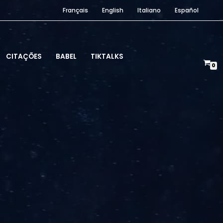
Français
English
Italiano
Español
CITAÇÕES
BABEL
TIKTALKS
0