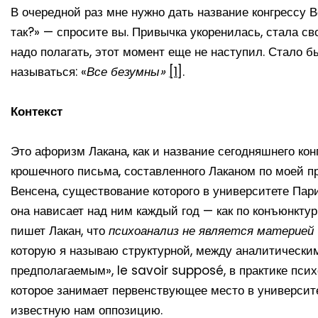
В очередной раз мне нужно дать название конгрессу
так?» — спросите вы. Привычка укоренилась, стала сво
надо полагать, этот момент еще не наступил. Стало 
называться: «
Все безумны»
[1]
.
Контекст
Это афоризм Лакана, как и название сегодняшнего ко
крошечного письма, составленного Лаканом по моей п
Венсена, существование которого в университете Париж
она нависает над ним каждый год — как по конъюнктурн
пишет Лакан, что
психоанализ не является материей
которую я называю структурной, между аналитически
предполагаемым», le savoir supposé, в практике псих
которое занимает первенствующее место в университе
известную нам оппозицию.