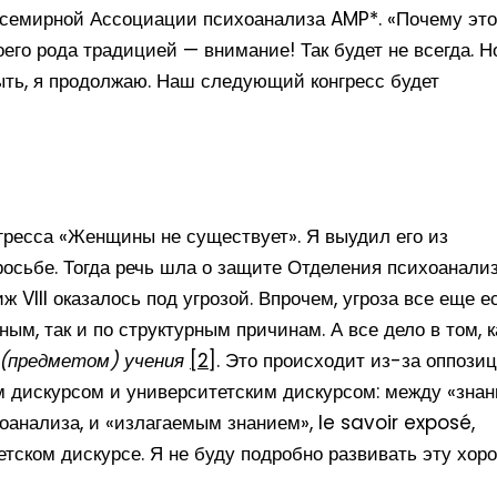
 Всемирной Ассоциации психоанализа AMP*. «Почему это
его рода традицией — внимание! Так будет не всегда. Но
быть, я продолжаю. Наш следующий конгресс будет
нгресса «Женщины не существует». Я выудил его из
росьбе. Тогда речь шла о защите Отделения психоанали
 VIII оказалось под угрозой. Впрочем, угроза все еще ес
ым, так и по структурным причинам. А все дело в том, к
 (предметом) учения
[2]
. Это происходит из-за оппозиц
м дискурсом и университетским дискурсом: между «зна
оанализа, и «излагаемым знанием», le savoir exposé,
тском дискурсе. Я не буду подробно развивать эту хор