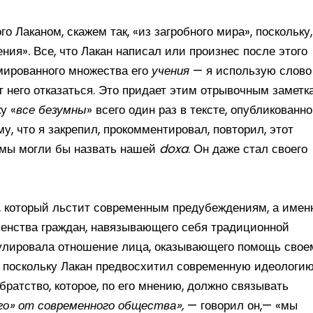
о Лаканом, скажем так, «из загробного мира», поскольку,
ия». Все, что Лакан написал или произнес после этого
мированного множества его
учения
— я использую слово
от него отказаться. Это придает этим отрывочным заметк
у «
все безумны
»
всего один раз в тексте, опубликованн
у, что я закрепил, прокомментировал, повторил, этот
о мы могли бы назвать нашей
doxa
. Он даже стал своего
м, который льстит современным предубеждениям, а имен
енства граждан, навязывающего себя традиционной
гулировала отношение лица, оказывающего помощь свое
, поскольку Лакан предвосхитил современную идеологи
ратство, которое, по его мнению, должно связывать
го» от современного общества»,
— говорил он,— «мы