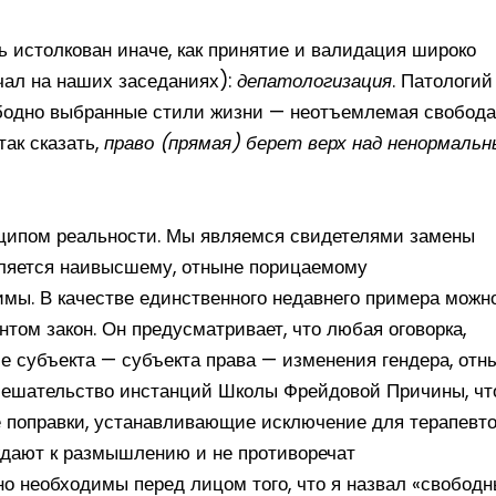
ь истолкован иначе, как принятие и валидация широко
чал на наших заседаниях):
депатологизация
. Патологий
вободно выбранные стили жизни — неотъемлемая свобода
так сказать,
право (прямая) берет верх над ненормаль
нципом реальности. Мы являемся свидетелями замены
бляется наивысшему, отныне порицаемому
мы. В качестве единственного недавнего примера можн
том закон. Он предусматривает, что любая оговорка,
бе субъекта — субъекта права — изменения гендера, отн
мешательство инстанций Школы Фрейдовой Причины, ч
 поправки, устанавливающие исключение для терапевт
уждают к размышлению и не противоречат
но необходимы перед лицом того, что я назвал «свобод