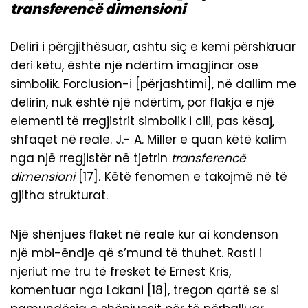
transferencë dimensioni
Deliri i përgjithësuar, ashtu siç e kemi përshkruar
deri këtu, është një ndërtim imagjinar ose
simbolik. Forclusion-i [përjashtimi], në dallim me
delirin, nuk është një ndërtim, por flakja e një
elementi të rregjistrit simbolik i cili, pas kësaj,
shfaqet në reale. J.- A. Miller e quan këtë kalim
nga një rregjistër në tjetrin
transferencë
dimensioni
[17]
.
Këtë fenomen e takojmë në të
gjitha strukturat.
Një shënjues flaket në reale kur ai kondenson
një mbi-ëndje që s’mund të thuhet. Rasti i
njeriut me tru të fresket të Ernest Kris,
komentuar nga Lakani [18], tregon qartë se si