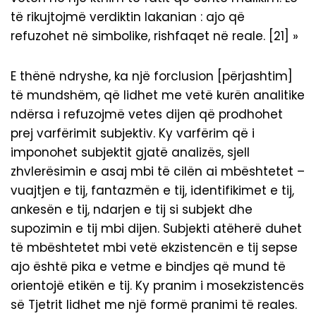
të rikujtojmë verdiktin lakanian : ajo që
refuzohet në simbolike, rishfaqet në reale. [21] »
E thënë ndryshe, ka një forclusion [përjashtim]
të mundshëm, që lidhet me vetë kurën analitike
ndërsa i refuzojmë vetes dijen që prodhohet
prej varfërimit subjektiv. Ky varfërim që i
imponohet subjektit gjatë analizës, sjell
zhvlerësimin e asaj mbi të cilën ai mbështetet –
vuajtjen e tij, fantazmën e tij, identifikimet e tij,
ankesën e tij, ndarjen e tij si subjekt dhe
supozimin e tij mbi dijen. Subjekti atëherë duhet
të mbështetet mbi vetë ekzistencën e tij sepse
ajo është pika e vetme e bindjes që mund të
orientojë etikën e tij. Ky pranim i mosekzistencës
së Tjetrit lidhet me një formë pranimi të reales.