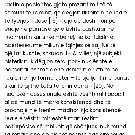
rastin e pacientes gjatë prezantimit të të
sëmurit të Lakanit, që dëgjon rikthimin në reale
të fyerjes « dosë [19] », gjë që dëshmon për
ëndjen e pamasë që e kishte pushtuar në
momentin kur shkëmbehej, në korridorin e
ndërtesës, me mikun e fqinjës së saj. Në të
njëjtat kushte, shkruan J.- A. Miller, një subjekt
histerik nuk dëgjon zëra, por « nuk është e
pamendueshme që të kishim një rikthim në
reale, në një formë tjetër – të sjelljurit me burrat
sikur të gjithë këta të ishin derra » [20]. Në
neurozën obsesionale është vështrimi i babait
ai që mund të marrë konsistencë dhe të
prodhojë një frenim madhor. Kjo konsistencë
reale e vështrimit është manifestimi i
paturpësisë së mbiunit që shënjuesi nuk mund
ta mbajë dhe që hidhet poshtë ngë simbolikja