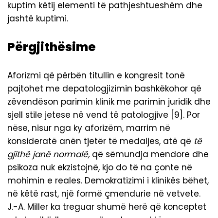
kuptim këtij elementi të pathjeshtueshëm dhe
jashtë kuptimi.
Përgjithësime
Aforizmi që përbën titullin e kongresit tonë
pajtohet me depatologjizimin bashkëkohor që
zëvendëson parimin klinik me parimin juridik dhe
sjell stile jetese në vend të patologjive [9]. Por
nëse, nisur nga ky aforizëm, marrim në
konsideratë anën tjetër të medaljes, atë që
të
gjithë janë normalë,
që sëmundja mendore dhe
psikoza nuk ekzistojnë, kjo do të na çonte në
mohimin e reales. Demokratizimi i klinikës bëhet,
në këtë rast, një formë çmendurie në vetvete.
J.-A. Miller ka treguar shumë herë që konceptet