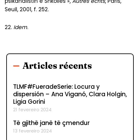
psikanalistin e Shkollës »,
Autres écrits
, Paris,
Seuil, 2001, f. 252.
22.
I
dem
.
Articles récents
TLMF#FueradeSerie: Locura y
dispersión – Ana Viganó, Clara Holgin,
Ligia Gorini
21 fevereiro 2024
Të gjithë janë të çmendur
13 fevereiro 2024