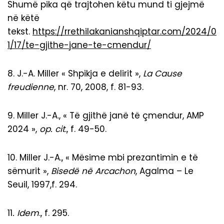
Shumë pika që trajtohen këtu mund ti gjejmë
në këtë
tekst.
https://rrethilakanianshqiptar.com/2024/0
1/17/te-gjithe-jane-te-cmendur/
8. J.-A. Miller « Shpikja e delirit »,
La Cause
freudienne
, nr. 70, 2008, f. 81-93.
9. Miller J.-A., « Të gjithë janë të çmendur, AMP
2024 »,
op. cit
., f. 49-50.
10. Miller J.-A., « Mësime mbi prezantimin e të
sëmurit »,
Bised
ë
n
ë
Arcachon
, Agalma – Le
Seuil, 1997,f. 294.
11
. I
dem
., f. 295.