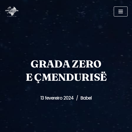
Pular
para
o
conteúdo
GRADA ZERO
E ÇMENDURISË
13 fevereiro 2024
Babel