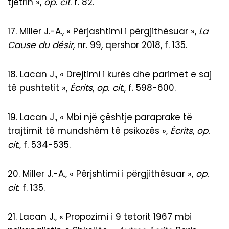
tjetrin »,
op. cit
. f. 82.
17. Miller J.-A., « Përjashtimi i përgjithësuar »,
La
Cause du désir
, nr. 99, qershor 2018, f. 135.
18. Lacan J., « Drejtimi i kurës dhe parimet e saj
të pushtetit »,
Écrits
,
op. cit
., f. 598-600.
19. Lacan J., « Mbi një çështje paraprake të
trajtimit të mundshëm të psikozës »,
Écrits
,
op.
cit
., f. 534-535.
20. Miller J.-A., « Përjshtimi i përgjithësuar »,
op.
cit.
f. 135.
21. Lacan J., « Propozimi i 9 tetorit 1967 mbi