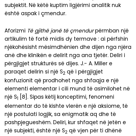
subjektit. Në këtë kuptim ligjërimi analitik nuk
është aspak i çmendur.
Aforizmi
Të gjithë janë të
ç
mendur
përmban një
artikulim të fortë midis dy termave : ai përfshin
njëkohësisht mësimdhënien dhe dijen nga njëra
anë dhe klinikën e delirit nga ana tjetër. Deliri i
përgjigjet strukturës së dijes. J.- A. Miller e
paraqet delirin si një S
që i përgjigjet
2
konfuzionit që prodhohet nga shfaqja e një
elementi elementar i cili mund të asimilohet në
një S
[8]. Sipas këtij konceptimi, fenomeni
1
elementar do të kishte vlerën e një aksiome, të
një postulati logjik, sa enigmatik aq dhe të
pashpjegueshëm. Deliri, kur shfaqet në jetën e
një subjekti, është një S
që vjen për ti dhënë
2