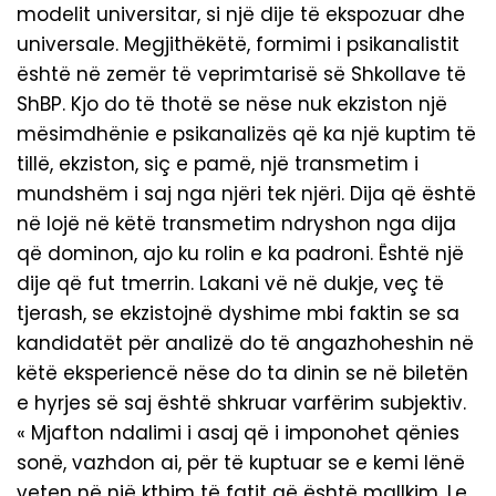
modelit universitar, si një dije të ekspozuar dhe
universale. Megjithëkëtë, formimi i psikanalistit
është në zemër të veprimtarisë së Shkollave të
ShBP. Kjo do të thotë se nëse nuk ekziston një
mësimdhënie e psikanalizës që ka një kuptim të
tillë, ekziston, siç e pamë, një transmetim i
mundshëm i saj nga njëri tek njëri. Dija që është
në lojë në këtë transmetim ndryshon nga dija
që dominon, ajo ku rolin e ka padroni. Është një
dije që fut tmerrin. Lakani vë në dukje, veç të
tjerash, se ekzistojnë dyshime mbi faktin se sa
kandidatët për analizë do të angazhoheshin në
këtë eksperiencë nëse do ta dinin se në biletën
e hyrjes së saj është shkruar varfërim subjektiv.
« Mjafton ndalimi i asaj që i imponohet qënies
sonë, vazhdon ai, për të kuptuar se e kemi lënë
veten në një kthim të fatit që është mallkim. Le