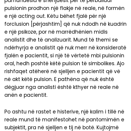
pamundësia e shënjuesit për të përballuar
pulsionin prodhon një flakje në reale, në formën
e një acting out. Këtu bëhet fjalë për një
forclusion [përjashtim] që nuk ndodh në kuadrin
e një psikoze, por në marrëdhënien midis
analistit dhe të analizuarit. Mund të themi se
ndërhyrja e analistit që nuk merr në konsideratë
fjalën e pacientit, si një të vërtetë mbi pulsionin
oral, hedh poshtë këtë pulsion të simbolikes. Ajo
rishfaqet atëherë në sjelljen e pacientit që vë
në akt këtë pulsion. E pathëna që nuk është
dëgjuar nga analisti është kthyer në reale në
anën e pacientit.
Po ashtu në rastet e histerive, një kalim i tillë në
reale mund të manifestohet në pantomimën e
subjektit, pra në sjelljen e tij në botë. Kujtojmë