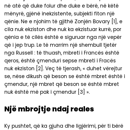
në atë që duke folur dhe duke e bërë, në këtë
mënyrë, gjënë inekzistente, subjekti fiton një
qënie. Ne e njohim të gjithë Zonjën Bovary [1], e
cila nuk ekziston dhe nuk ka ekzistuar kurrë, por
qënia e të cilës është e siguruar nga një vepër
që i jep trup. Le të marrim një shembull tjetër
nga Russell : të thuash, mbreti i Francës është
qeros, është çmenduri sepse mbreti i Fracës
nuk ekziston [2]. Veç të tjerash, « duhet vërejtur
se, nëse dikush që beson se është mbret është i
çmendur, një mbret që beson se është mbret
nuk është më pak i çmendur [3] ».
Një mbrojtje ndaj reales
Ky pushtet, që ka gjuha dhe ligjërimi, për ti bërë