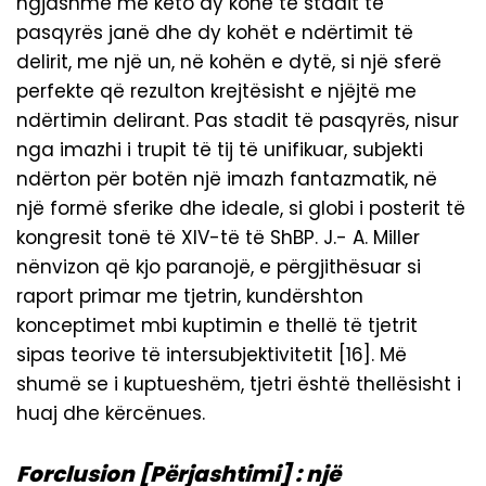
ngjashme me këto dy kohë të stadit të
pasqyrës janë dhe dy kohët e ndërtimit të
delirit, me një un, në kohën e dytë, si një sferë
perfekte që rezulton krejtësisht e njëjtë me
ndërtimin delirant. Pas stadit të pasqyrës, nisur
nga imazhi i trupit të tij të unifikuar, subjekti
ndërton për botën një imazh fantazmatik, në
një formë sferike dhe ideale, si globi i posterit të
kongresit tonë të XIV-të të ShBP. J.- A. Miller
nënvizon që kjo paranojë, e përgjithësuar si
raport primar me tjetrin, kundërshton
konceptimet mbi kuptimin e thellë të tjetrit
sipas teorive të intersubjektivitetit [16]. Më
shumë se i kuptueshëm, tjetri është thellësisht i
huaj dhe kërcënues.
Forclusion [Përjashtimi] : një