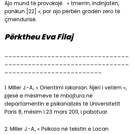
Ajo mund të provokojë « tmerrin, indinjatën,
panikun [22] », por ajo përbën gradën zero të
çmendurisë.
P
ë
rktheu Eva Filaj
________________________________
________________________________
_________________________
1. Miller J.-A., « Orientimi lakanian. Njëri i vetëm »,
pjesë e mësimeve të mbajtura në
departamentin e psikanalizës të Universitetit
Paris 8, mësim i 23 mars 2011, i pabotuar.
2. Miller J.-A., « Psikoza në tekstin e Lacan