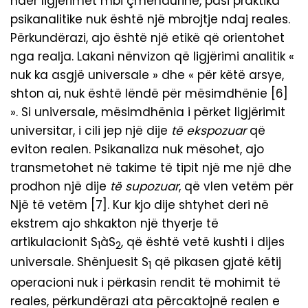
ndër ligjërimet mbi çmendurinë, pasi praktika
psikanalitike nuk është një mbrojtje ndaj reales.
Përkundërazi, ajo është një etikë që orientohet
nga realja. Lakani nënvizon që ligjërimi analitik «
nuk ka asgjë universale » dhe « për këtë arsye,
shton ai, nuk është lëndë për mësimdhënie [6]
». Si universale, mësimdhënia i përket ligjërimit
universitar, i cili jep një dije
të ekspozuar
që
eviton realen. Psikanaliza nuk mësohet, ajo
transmetohet në takime të tipit një me një dhe
prodhon një dije
të supozuar
, që vlen vetëm për
Një të vetëm [7]. Kur kjo dije shtyhet deri në
ekstrem ajo shkakton një thyerje të
artikulacionit S
àS
, që është vetë kushti i dijes
1
2
universale. Shënjuesit S
që pikasen gjatë këtij
1
operacioni nuk i përkasin rendit të mohimit të
reales, përkundërazi ata përcaktojnë realen e