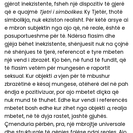
gjërat inekzistente, fsheh një dispozitiv të gjerë
që e quajmë
Tjetri i simbolikes
. Ky Tjetër, thotë
simbolikja, nuk ekziston realisht. Për këtë arsye ai
e mbron subjektin nga ajo që, në reale, është e
pasuportueshme për të. Ndërsa flasim dhe
gjëja bëhet inekzistente, shënjuesit nuk na çojnë
në shënjues të tjerë, referencat e tyre mbeten
një vend i zbrazët. Kjo bën, në fund të fundit, që
të flasim vetëm për mungesën e raportit
seksual. Kur objekti
a
vjen për të mbushur
zbrazëtinë e kësaj mungese, atëherë del në pah
ëndja e pozitivizuar, por ajo mbetet diçka që
nuk mund të thuhet. Edhe kur vendi i referencës
mbetet bosh edhe kur zihet nga objekti
a
, realja
mbetet, në të dyja rastet, jashtë gjuhës.
Çmenduria përbën, pra, një mbrojtje universale
dhe strukturale të qënies folëse ndaj reales. Ajo