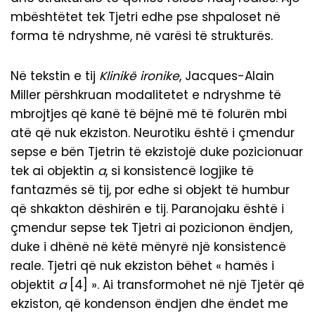
mbështëtet tek Tjetri edhe pse shpaloset në
forma të ndryshme, në varësi të strukturës.
Në tekstin e tij
Klinikë ironike
, Jacques-Alain
Miller përshkruan modalitetet e ndryshme të
mbrojtjes që kanë të bëjnë më të folurën mbi
atë që nuk ekziston. Neurotiku është i çmendur
sepse e bën Tjetrin të ekzistojë duke pozicionuar
tek ai objektin
a
, si konsistencë logjike të
fantazmës së tij, por edhe si objekt të humbur
që shkakton dëshirën e tij. Paranojaku është i
çmendur sepse tek Tjetri ai pozicionon ëndjen,
duke i dhënë në këtë mënyrë një konsistencë
reale. Tjetri që nuk ekziston bëhet « hamës i
objektit
a
[4] ». Ai transformohet në një Tjetër që
ekziston, që kondenson ëndjen dhe ëndet me