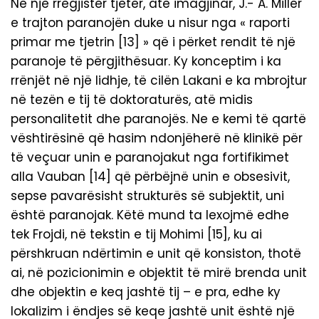
Në një rregjistër tjetër, atë imagjinar, J.- A. Miller
e trajton paranojën duke u nisur nga « raporti
primar me tjetrin [13] » që i përket rendit të një
paranoje të përgjithësuar. Ky konceptim i ka
rrënjët në një lidhje, të cilën Lakani e ka mbrojtur
në tezën e tij të doktoraturës, atë midis
personalitetit dhe paranojës. Ne e kemi të qartë
vështirësinë që hasim ndonjëherë në klinikë për
të veçuar unin e paranojakut nga fortifikimet
alla Vauban [14] që përbëjnë unin e obsesivit,
sepse pavarësisht strukturës së subjektit, uni
është paranojak. Këtë mund ta lexojmë edhe
tek Frojdi, në tekstin e tij Mohimi [15], ku ai
përshkruan ndërtimin e unit që konsiston, thotë
ai, në pozicionimin e objektit të mirë brenda unit
dhe objektin e keq jashtë tij – e pra, edhe ky
lokalizim i ëndjes së keqe jashtë unit është një