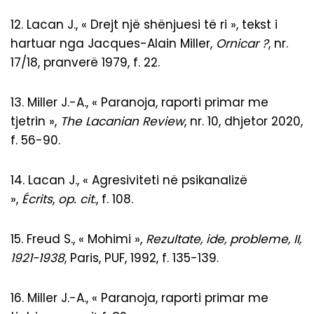
12. Lacan J., « Drejt një shënjuesi të ri », tekst i
hartuar nga Jacques-Alain Miller,
Ornicar ?
, nr.
17/18, pranverë 1979, f. 22.
13. Miller J.-A., « Paranoja, raporti primar me
tjetrin »,
The Lacanian Review
, nr. 10, dhjetor 2020,
f. 56-90.
14. Lacan J., « Agresiviteti në psikanalizë
»,
Écrits
,
op. cit
., f. 108.
15. Freud S., « Mohimi »,
Rezultate, ide, probleme, II,
1921-1938
, Paris, PUF, 1992, f. 135-139.
16. Miller J.-A., « Paranoja, raporti primar me