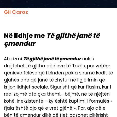
Gil Caroz
N
ë
lidhje me
T
ë gjithë janë të
çmendur
Aforizmi
T
ë gjithë janë të çmendur
nuk u
drejtohet të gjitha qënieve të Tokës, por vetëm
qënieve folëse që i binden pak a shumë kodit të
gjuhës dhe që janë të zhytur në ligjërimin që
krijon lidhjet sociale. Sigurisht që kur flasim, kur i
realizojmë ato çka themi, i bëjmë, në të njëjtën
kohë, inekzistente – ky është kuptimi I formulës «
fjala është ajo që e vret gjënë ». Por, ajo që e
bën të çmendur dikë që flet, bazohet pikërisht