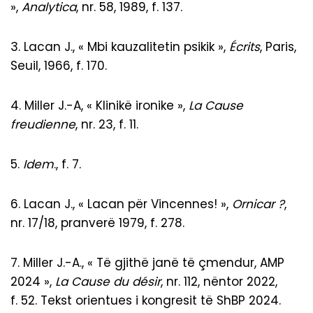
»,
Analytica
, nr. 58, 1989, f. 137.
3. Lacan J., « Mbi kauzalitetin psikik »,
É
crits
, Paris,
Seuil, 1966, f. 170.
4. Miller J.-A, « Klinikë ironike »,
La Cause
freudienne
, nr. 23, f. 11.
5.
I
dem
., f. 7.
6. Lacan J., « Lacan për Vincennes! »,
Ornicar ?
,
nr. 17/18, pranverë 1979, f. 278.
7. Miller J.-A., « Të gjithë janë të çmendur, AMP
2024 »,
La Cause du désir
, nr. 112, nëntor 2022,
f. 52. Tekst orientues i kongresit të ShBP 2024.