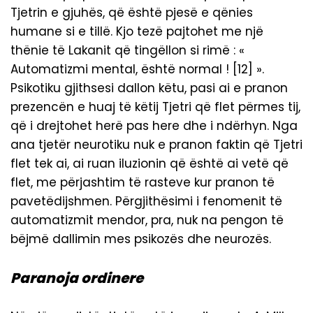
Tjetrin e gjuhës, që është pjesë e qënies
humane si e tillë. Kjo tezë pajtohet me një
thënie të Lakanit që tingëllon si rimë : «
Automatizmi mental, është normal ! [12] ».
Psikotiku gjithsesi dallon këtu, pasi ai e pranon
prezencën e huaj të këtij Tjetri që flet përmes tij,
që i drejtohet herë pas here dhe i ndërhyn. Nga
ana tjetër neurotiku nuk e pranon faktin që Tjetri
flet tek ai, ai ruan iluzionin që është ai vetë që
flet, me përjashtim të rasteve kur pranon të
pavetëdijshmen. Përgjithësimi i fenomenit të
automatizmit mendor, pra, nuk na pengon të
bëjmë dallimin mes psikozës dhe neurozës.
Paranoja ordinere