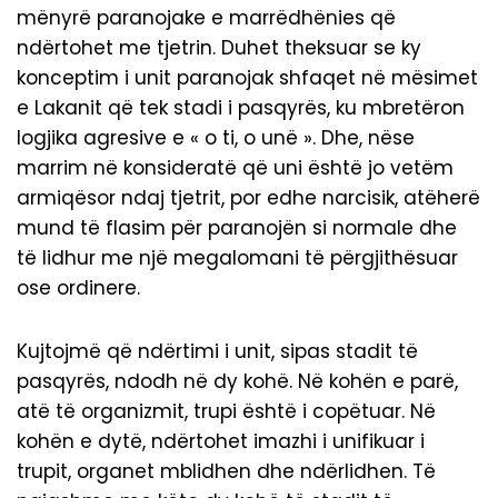
mënyrë paranojake e marrëdhënies që
ndërtohet me tjetrin. Duhet theksuar se ky
konceptim i unit paranojak shfaqet në mësimet
e Lakanit që tek stadi i pasqyrës, ku mbretëron
logjika agresive e « o ti, o unë ». Dhe, nëse
marrim në konsideratë që uni është jo vetëm
armiqësor ndaj tjetrit, por edhe narcisik, atëherë
mund të flasim për paranojën si normale dhe
të lidhur me një megalomani të përgjithësuar
ose ordinere.
Kujtojmë që ndërtimi i unit, sipas stadit të
pasqyrës, ndodh në dy kohë. Në kohën e parë,
atë të organizmit, trupi është i copëtuar. Në
kohën e dytë, ndërtohet imazhi i unifikuar i
trupit, organet mblidhen dhe ndërlidhen. Të