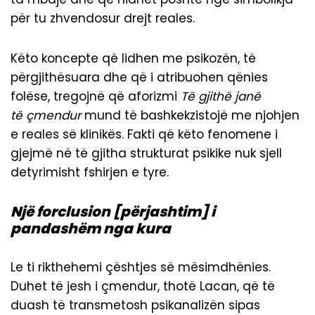
për tu zhvendosur drejt reales.
Këto koncepte që lidhen me psikozën, të
përgjithësuara dhe që i atribuohen qënies
folëse, tregojnë që aforizmi
Të gjithë janë
të
ç
mendur
mund të bashkekzistojë me njohjen
e reales së klinikës. Fakti që këto fenomene i
gjejmë në të gjitha strukturat psikike nuk sjell
detyrimisht fshirjen e tyre.
Një forclusion [përjashtim] i
pandashëm nga kura
Le ti rikthehemi çështjes së mësimdhënies.
Duhet të jesh i çmendur, thotë Lacan, që të
duash të transmetosh psikanalizën sipas