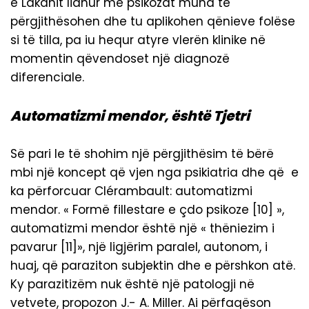
e Lakanit lidhur me psikozat mund të
përgjithësohen dhe tu aplikohen qënieve folëse
si të tilla, pa iu hequr atyre vlerën klinike në
momentin qëvendoset një diagnozë
diferenciale.
Automatizmi mendor, është Tjetri
Së pari le të shohim një përgjithësim të bërë
mbi një koncept që vjen nga psikiatria dhe që e
ka përforcuar Clérambault: automatizmi
mendor. « Formë fillestare e çdo psikoze [10] »,
automatizmi mendor është një « thëniezim i
pavarur [11]», një ligjërim paralel, autonom, i
huaj, që paraziton subjektin dhe e përshkon atë.
Ky parazitizëm nuk është një patologji në
vetvete, propozon J.- A. Miller. Ai përfaqëson