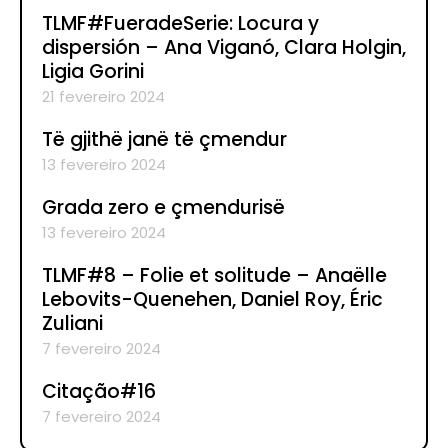
TLMF#FueradeSerie: Locura y
dispersión – Ana Viganó, Clara Holgin,
Ligia Gorini
21 fevereiro 2024
Të gjithë janë të çmendur
13 fevereiro 2024
Grada zero e çmendurisë
13 fevereiro 2024
TLMF#8 – Folie et solitude – Anaëlle
Lebovits-Quenehen, Daniel Roy, Éric
Zuliani
7 fevereiro 2024
Citação#16
7 fevereiro 2024