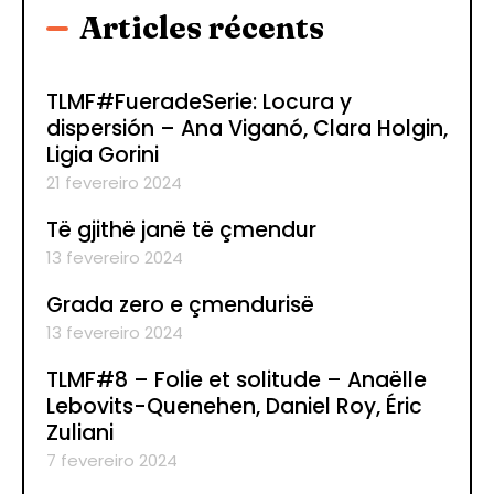
Articles récents
TLMF#FueradeSerie: Locura y
dispersión – Ana Viganó, Clara Holgin,
Ligia Gorini
21 fevereiro 2024
Të gjithë janë të çmendur
13 fevereiro 2024
Grada zero e çmendurisë
13 fevereiro 2024
TLMF#8 – Folie et solitude – Anaëlle
Lebovits-Quenehen, Daniel Roy, Éric
Zuliani
7 fevereiro 2024