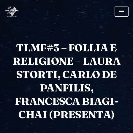
Pular
para
o
conteúdo
TLMF#3 – FOLLIA E
RELIGIONE – LAURA
STORTI, CARLO DE
PANFILIS,
FRANCESCA BIAGI-
CHAI (PRESENTA)