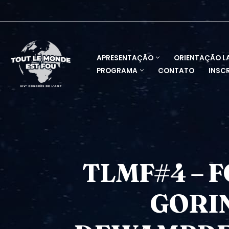
Pular
para
o
APRESENTAÇÃO
ORIENTAÇÃO L
conteúdo
PROGRAMA
CONTATO
INSC
TLMF#4 – F
GORIN