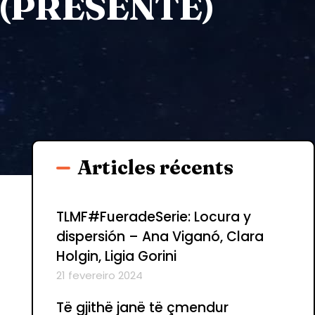
(PRÉSENTE)
Articles récents
TLMF#FueradeSerie: Locura y
dispersión – Ana Viganó, Clara
Holgin, Ligia Gorini
21 fevereiro 2024
Të gjithë janë të çmendur