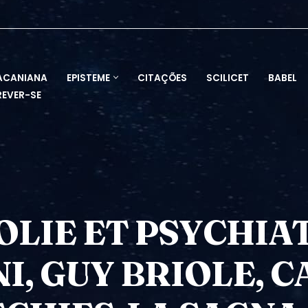
ACANIANA
EPISTEME
CITAÇÕES
SCILICET
BABEL
REVER-SE
OLIE ET PSYCHIAT
I, GUY BRIOLE, 