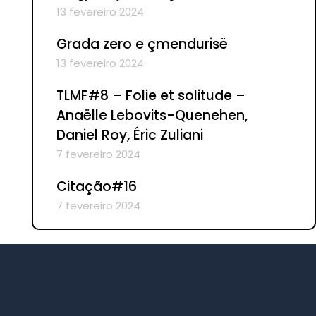
13 fevereiro 2024
Grada zero e çmendurisë
13 fevereiro 2024
TLMF#8 – Folie et solitude –
Anaëlle Lebovits-Quenehen,
Daniel Roy, Éric Zuliani
7 fevereiro 2024
Citação#16
7 fevereiro 2024