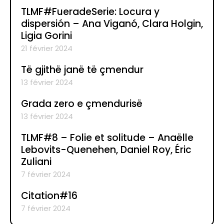
TLMF#FueradeSerie: Locura y
dispersión – Ana Viganó, Clara Holgin,
Ligia Gorini
21 février 2024
Të gjithë janë të çmendur
13 février 2024
Grada zero e çmendurisë
13 février 2024
TLMF#8 – Folie et solitude – Anaëlle
Lebovits-Quenehen, Daniel Roy, Éric
Zuliani
7 février 2024
Citation#16
7 février 2024