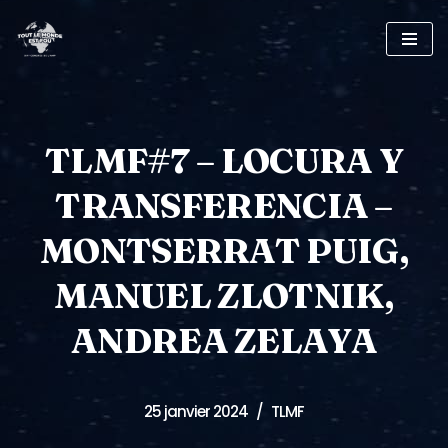
Skip
to
content
TLMF#7 – LOCURA Y
TRANSFERENCIA –
MONTSERRAT PUIG,
MANUEL ZLOTNIK,
ANDREA ZELAYA
25 janvier 2024
TLMF