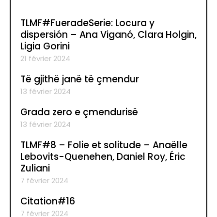
TLMF#FueradeSerie: Locura y
dispersión – Ana Viganó, Clara Holgin,
Ligia Gorini
21 février 2024
Të gjithë janë të çmendur
13 février 2024
Grada zero e çmendurisë
13 février 2024
TLMF#8 – Folie et solitude – Anaëlle
Lebovits-Quenehen, Daniel Roy, Éric
Zuliani
7 février 2024
Citation#16
7 février 2024