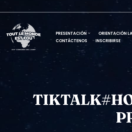
Saltar
al
contenido
PRESENTACIÓN
ORIENTACIÓN L
CONTÁCTENOS
INSCRIBIRSE
TIKTALK#HO
P