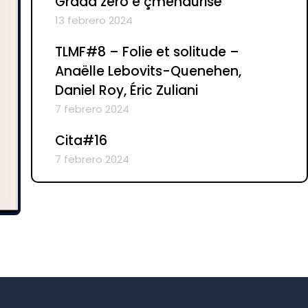
Grada zero e çmendurisë
13 febrero 2024
TLMF#8 – Folie et solitude –
Anaëlle Lebovits-Quenehen,
Daniel Roy, Éric Zuliani
7 febrero 2024
Cita#16
7 febrero 2024