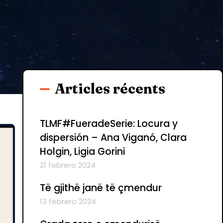
Articles récents
TLMF#FueradeSerie: Locura y
dispersión – Ana Viganó, Clara
Holgin, Ligia Gorini
21 febrero 2024
Të gjithë janë të çmendur
13 febrero 2024