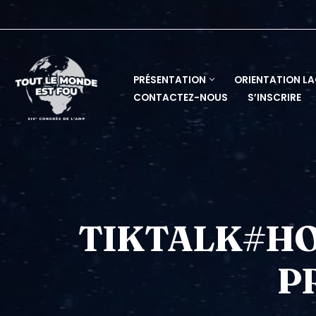
Skip
to
content
PRÉSENTATION
ORIENTATION L
CONTACTEZ-NOUS
S’INSCRIRE
TIKTALK#HO
P