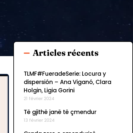
Articles récents
TLMF#FueradeSerie: Locura y
dispersión – Ana Viganó, Clara
Holgin, Ligia Gorini
21 février 2024
Të gjithë janë të çmendur
13 février 2024