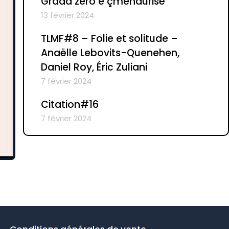
Grada zero e çmendurisë
13 février 2024
TLMF#8 – Folie et solitude –
Anaëlle Lebovits-Quenehen,
Daniel Roy, Éric Zuliani
7 février 2024
Citation#16
7 février 2024