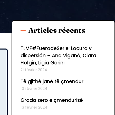
Articles récents
TLMF#FueradeSerie: Locura y
dispersión – Ana Viganó, Clara
Holgin, Ligia Gorini
21 février 2024
Të gjithë janë të çmendur
13 février 2024
Grada zero e çmendurisë
13 février 2024