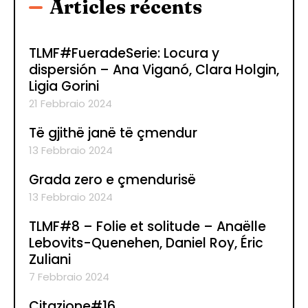
Articles récents
TLMF#FueradeSerie: Locura y
dispersión – Ana Viganó, Clara Holgin,
Ligia Gorini
21 Febbraio 2024
Të gjithë janë të çmendur
13 Febbraio 2024
Grada zero e çmendurisë
13 Febbraio 2024
TLMF#8 – Folie et solitude – Anaëlle
Lebovits-Quenehen, Daniel Roy, Éric
Zuliani
7 Febbraio 2024
Citazione#16