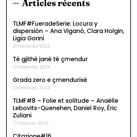
Articles récents
TLMF#FueradeSerie: Locura y
dispersión – Ana Viganó, Clara Holgin,
Ligia Gorini
21 Febbraio 2024
Të gjithë janë të çmendur
13 Febbraio 2024
Grada zero e çmendurisë
13 Febbraio 2024
TLMF#8 – Folie et solitude – Anaëlle
Lebovits-Quenehen, Daniel Roy, Éric
Zuliani
7 Febbraio 2024
Citazione#16