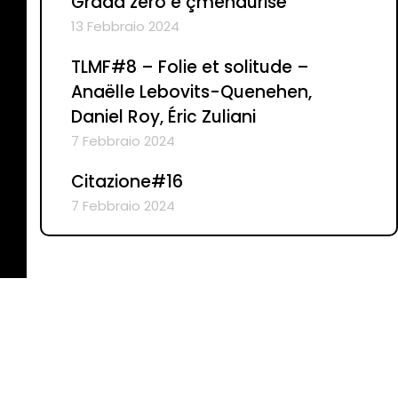
Grada zero e çmendurisë
13 Febbraio 2024
TLMF#8 – Folie et solitude –
Anaëlle Lebovits-Quenehen,
Daniel Roy, Éric Zuliani
7 Febbraio 2024
Citazione#16
7 Febbraio 2024