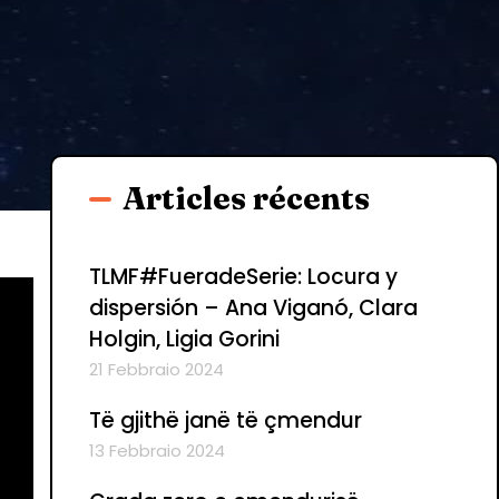
Articles récents
TLMF#FueradeSerie: Locura y
dispersión – Ana Viganó, Clara
Holgin, Ligia Gorini
21 Febbraio 2024
Të gjithë janë të çmendur
13 Febbraio 2024