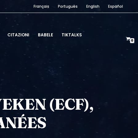
Français
Português
English
Español
CITAZIONI
BABELE
TIKTALKS
0
EKEN (ECF),
ANÉES