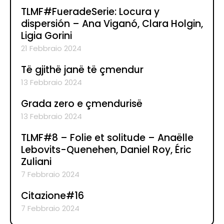
TLMF#FueradeSerie: Locura y
dispersión – Ana Viganó, Clara Holgin,
Ligia Gorini
21 Febbraio 2024
Të gjithë janë të çmendur
13 Febbraio 2024
Grada zero e çmendurisë
13 Febbraio 2024
TLMF#8 – Folie et solitude – Anaëlle
Lebovits-Quenehen, Daniel Roy, Éric
Zuliani
7 Febbraio 2024
Citazione#16
7 Febbraio 2024