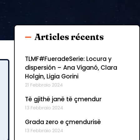
Articles récents
TLMF#FueradeSerie: Locura y
dispersión – Ana Viganó, Clara
Holgin, Ligia Gorini
21 Febbraio 2024
Të gjithë janë të çmendur
13 Febbraio 2024
Grada zero e çmendurisë
13 Febbraio 2024