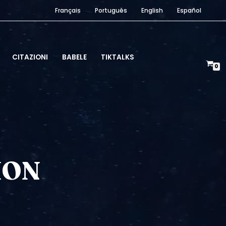
Français
Português
English
Español
CITAZIONI
BABELE
TIKTALKS
0
ION