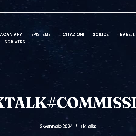
LACANIANA
EPISTEME
CITAZIONI
SCILICET
BABELE
ISCRIVERSI
KTALK#COMMISS
2 Gennaio 2024
TikTalks