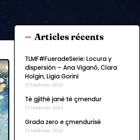
Articles récents
TLMF#FueradeSerie: Locura y
dispersión – Ana Viganó, Clara
Holgin, Ligia Gorini
21 Febbraio 2024
Të gjithë janë të çmendur
13 Febbraio 2024
Grada zero e çmendurisë
13 Febbraio 2024