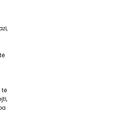
zi,
të
 të
ti,
 pa