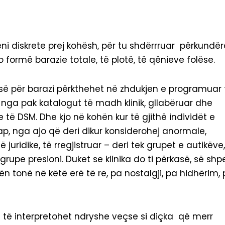
ëni diskrete prej kohësh, për tu shdërrruar përkundëra
 formë barazie totale, të plotë, të qënieve folëse.
esë për barazi përkthehet në zhdukjen e programuar 
pak nga pak katalogut të madh klinik, gllabëruar dhe
ë DSM. Dhe kjo në kohën kur të gjithë individët e
p, nga ajo që deri dikur konsiderohej anormale,
ridike, të rregjistruar – deri tek grupet e autikëve,
upe presioni. Duket se klinika do ti përkasë, së shpej
ën tonë në këtë erë të re, pa nostalgji, pa hidhërim,
nd të interpretohet ndryshe veçse si diçka që merr