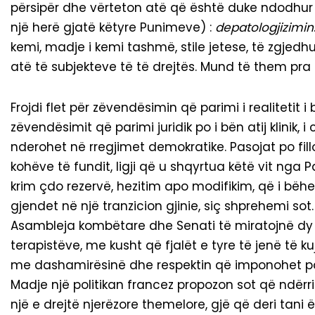
përsipër dhe vërteton atë që është duke ndodhu
një herë gjatë këtyre Punimeve) :
depatologjizimin
kemi, madje i kemi tashmë, stile jetese, të zgjedhu
atë të subjekteve të të drejtës. Mund të them pra
Frojdi flet për zëvendësimin që parimi i realitetit
zëvendësimit që parimi juridik po i bën atij klinik,
nderohet në rregjimet demokratike. Pasojat po fill
kohëve të fundit, ligji që u shqyrtua këtë vit nga
krim çdo rezervë, hezitim apo modifikim, që i bëhet 
gjendet në një tranzicion gjinie, siç shprehemi so
Asambleja kombëtare dhe Senati të miratojnë d
terapistëve, me kusht që fjalët e tyre të jenë të 
me dashamirësinë dhe respektin që imponohet para a
Madje një politikan francez propozon sot që ndërrim
një e drejtë njerëzore themelore, gjë që deri tani 