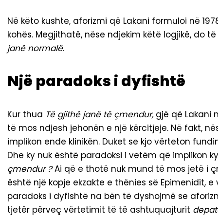
Në këto kushte, aforizmi që Lakani formuloi në 19
kohës. Megjithatë, nëse ndjekim këtë logjikë, do t
janë normalë
.
Një paradoks i dyfishtë
Kur thua
Të gjithë janë të çmendur,
gjë që Lakani n
të mos ndjesh jehonën e një kërcitjeje. Në fakt, n
implikon ende klinikën. Duket se kjo vërteton fundin 
Dhe ky nuk është paradoksi i vetëm që implikon ky
çmendur ?
Ai që e thotë nuk mund të mos jetë i çme
është një kopje ekzakte e thënies së Epimenidit, 
paradoks i dyfishtë na bën të dyshojmë se afori
tjetër përveç vërtetimit të të ashtuquajturit
depat