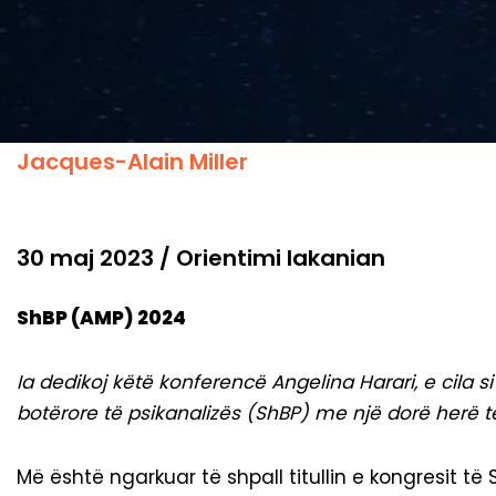
Jacques-Alain Miller
30 maj 2023 / Orientimi lakanian
ShBP (AMP)
2024
Ia dedikoj këtë konferencë Angelina Harari, e cila s
botërore të psikanalizës (ShBP) me një dorë herë të
Më është ngarkuar të shpall titullin e kongresit të 