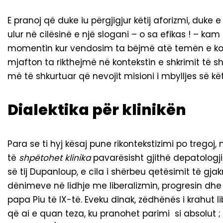
E pranoj që duke iu përgjigjur këtij aforizmi, duke e
ulur në cilësinë e një slogani – o sa efikas ! – ka
momentin kur vendosim ta bëjmë atë temën e kong
mjafton ta rikthejmë në kontekstin e shkrimit të 
më të shkurtuar që nevojit misioni i mbylljes së k
Dialektika për klinikën
Para se ti hyj kësaj pune rikontekstizimi po tregoj
të
shpëtohet klinika
pavarësisht gjithë depatologji
së tij Dupanloup, e cila i shërbeu qetësimit të gja
dënimeve në lidhje me liberalizmin, progresin dhe 
papa Piu të IX-të. Eveku dinak, zëdhënës i krahut li
që ai e quan teza, ku pranohet parimi si absolut 