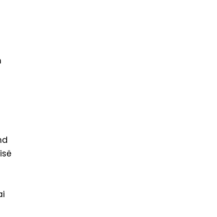
m
nd
isë
ai