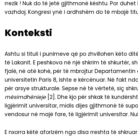
rrezik ! Nuk do të jetë gjithmonë kështu. Por duh
vazhdoj. Kongresi ynë i ardhshëm do të mbajë titul
Konteksti
Ashtu si tituli i punimeve që po zhvillohen këto dit
të Lakanit. E peshkova në një shkrim të shkurtër, sh
fjalë, në atë kohë, për të mbrojtur Departamentin e
universitetin Paris 8, ishte e kërcënuar. Në fakt nd
për arsye strukturale. Sepse në të vërtetë, siç shk
mësimdhënieje
[2]. Dhe kjo për shkak të kundërshti
ligjërimit universitar, midis dijes gjithmonë të su
vendosur në majë fare, të ligjërimit universitar. 
E nxorra këtë aforizëm nga disa rreshta të shkru