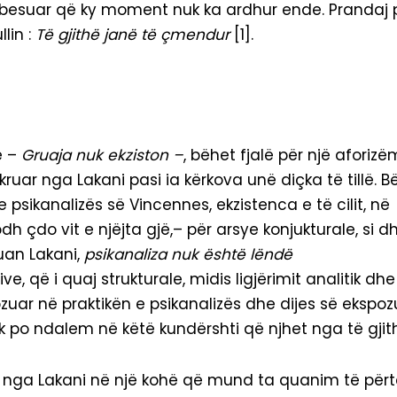
et besuar që ky moment nuk ka ardhur ende. Prandaj 
lin :
Të gjithë janë të çmendur
[1].
ë –
Gruaja nuk ekziston –
, bëhet fjalë për një aforizë
kruar nga Lakani pasi ia kërkova unë diçka të tillë. B
 psikanalizës së Vincennes, ekzistenca e të cilit, në
odh çdo vit e njëjta gjë,– për arsye konjukturale, si d
ruan Lakani,
psikanaliza nuk është lëndë
ve, që i quaj strukturale, midis ligjërimit analitik dhe
pozuar në praktikën e psikanalizës dhe dijes së ekspoz
Nuk po ndalem në këtë kundërshti që njhet nga të gjit
ar nga Lakani në një kohë që mund ta quanim të përt