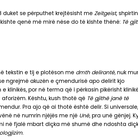
78 duket se përputhet krejtësisht me
Zeitgeist
, shpirti
ë kishte qenë më mirë nëse do të kishte thënë:
Të gji
ë tekstin e tij e plotëson me
dmth delirantë,
nuk mu
ëse ngrejmë akuzën e çmendurisë apo delirit kjo
e klinikës, por në terma që i përkasin pikërisht klinikë
 aforizëm. Kështu, kush thotë që
Të gjithë janë të
ndur. Pra ajo që ai thotë është delir. Si universale
e vënë në numrin njëjës me një
Unë
, pra unë gënjej. K
zmi në fjalë mbart diçka më shumë dhe ndoshta diç
ologjizim
.