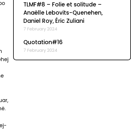
po
TLMF#8 – Folie et solitude –
Anaëlle Lebovits-Quenehen,
Daniel Roy, Éric Zuliani
7 February 2024
Quotation#16
7 February 2024
m
ëhej
he
uar,
hë.
ej-