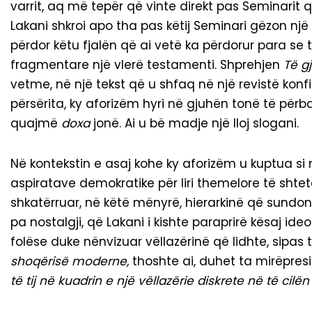
varrit, aq më tepër që vinte direkt pas Seminarit që
Lakani shkroi apo tha pas këtij Seminari gëzon n
përdor këtu fjalën që ai vetë ka përdorur para se t
fragmentare një vlerë testamenti. Shprehjen
Të g
vetme, në një tekst që u shfaq në një revistë konf
përsërita, ky aforizëm hyri në gjuhën tonë të për
quajmë
doxa
jonë. Ai u bë madje një lloj slogani.
Në kontekstin e asaj kohe ky aforizëm u kuptua si 
aspiratave demokratike për liri themelore të shte
shkatërruar, në këtë mënyrë, hierarkinë që sundo
pa nostalgji, që Lakani i kishte paraprirë kësaj id
folëse duke nënvizuar vëllazërinë që lidhte, sipas ti
shoqërisë moderne,
thoshte ai, duhet ta mirëpres
të tij në kuadrin e një vëllazërie diskrete në të 