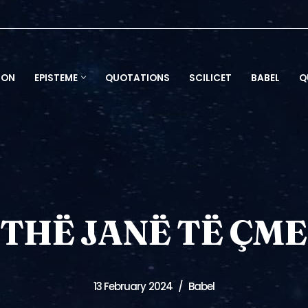
ION
EPISTEME
QUOTATIONS
SCILICET
BABEL
Q
ITHË JANË TË Ç
13 February 2024
Babel