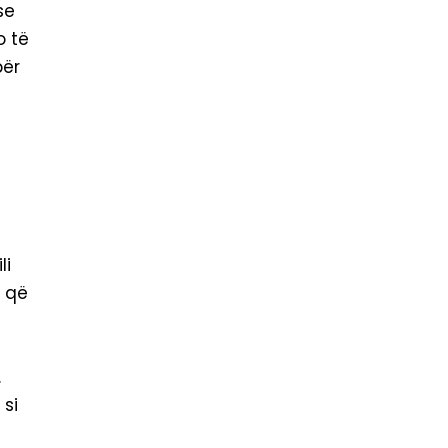
se
o të
për
li
e që
.
 si