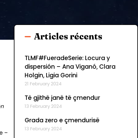
Articles récents
TLMF#FueradeSerie: Locura y
dispersión – Ana Viganó, Clara
Holgin, Ligia Gorini
21 February 2024
Të gjithë janë të çmendur
ën
13 February 2024
Grada zero e çmendurisë
13 February 2024
te –