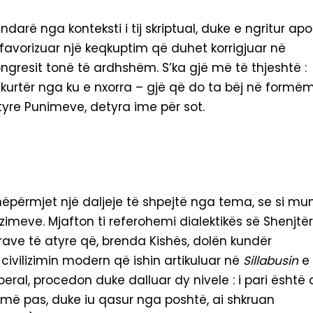
 ndarë nga konteksti i tij skriptual, duke e ngritur apo
m favorizuar një keqkuptim që duhet korrigjuar në
resit tonë të ardhshëm. S’ka gjë më të thjeshtë :
shkurtër nga ku e nxorra – gjë që do ta bëj në formë
ëtyre Punimeve, detyra ime për sot.
, nëpërmjet një daljeje të shpejtë nga tema, se si mu
zimeve. Mjafton ti referohemi dialektikës së Shenjtër
krave të atyre që, brenda Kishës, dolën kundër
civilizimin modern që ishin artikuluar në
Sillabusin
e
beral, procedon duke dalluar dy nivele : i pari është 
; më pas, duke iu qasur nga poshtë, ai shkruan