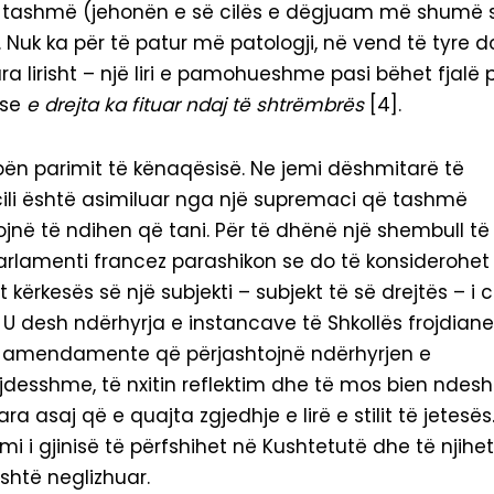
r tashmë (jehonën e së cilës e dëgjuam më shumë 
. Nuk ka për të patur më patologji, në vend të tyre d
ra lirisht – një liri e pamohueshme pasi bëhet fjalë 
 se
e drejta ka fituar ndaj të shtrëmbrës
[4].
 i bën parimit të kënaqësisë. Ne jemi dëshmitarë të
 i cili është asimiluar nga një supremaci që tashmë
ojnë të ndihen që tani. Për të dhënë një shembull të
 Parlamenti francez parashikon se do të konsiderohet
kërkesës së një subjekti – subjekt të së drejtës – i ci
t. U desh ndërhyrja e instancave të Shkollës frojdian
y amendamente që përjashtojnë ndërhyrjen e
kujdesshme, të nxitin reflektim dhe të mos bien ndesh
saj që e quajta zgjedhje e lirë e stilit të jetesës
i i gjinisë të përfshihet në Kushtetutë dhe të njihet
është neglizhuar.