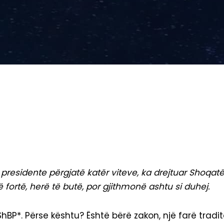
i presidente përgjatë katër viteve, ka drejtuar Shoqat
 fortë, herë të butë, por gjithmonë ashtu si duhej.
ShBP*. Përse kështu? Është bërë zakon, një farë tradi