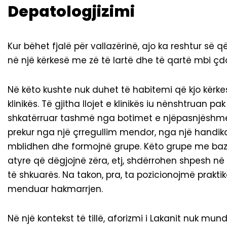
Depatologjizimi
Kur bëhet fjalë për vallazërinë, ajo ka reshtur së q
në një kërkesë me zë të lartë dhe të qartë mbi çdo
Në këto kushte nuk duhet të habitemi që kjo kërk
klinikës. Të gjitha llojet e klinikës iu nënshtruan 
shkatërruar tashmë nga botimet e njëpasnjëshme t
prekur nga një çrregullim mendor, nga një handika
mblidhen dhe formojnë grupe. Këto grupe me bazë ju
atyre që dëgjojnë zëra, etj, shdërrohen shpesh në gr
të shkuarës. Na takon, pra, ta pozicionojmë praktik
menduar hakmarrjen.
Në një kontekst të tillë, aforizmi i Lakanit nuk mu