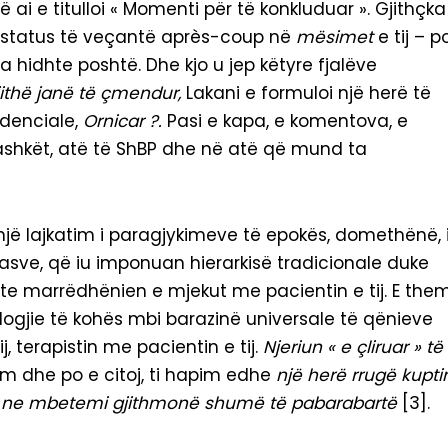
 ai e titulloi « Momenti për të konkluduar ». Gjithçk
jë status të veçantë après-coup në
mësimet
e tij – p
a hidhte poshtë. Dhe kjo u jep këtyre fjalëve
jithë janë të çmendur,
Lakani e formuloi një herë të
idenciale,
Ornicar ?.
Pasi e kapa, e komentova, e
bashkët, atë të ShBP dhe në atë që mund ta
një lajkatim i paragjykimeve të epokës, domethënë, 
tasve, që iu imponuan hierarkisë tradicionale duke
nte marrëdhënien e mjekut me pacientin e tij. E the
eologjie të kohës mbi barazinë universale të qënieve
j, terapistin me pacientin e tij.
Njeriun « e çliruar » të
im dhe po e citoj, ti hapim edhe
një herë rrugë kupti
cilën ne mbetemi gjithmonë shumë të pabarabartë
[3].