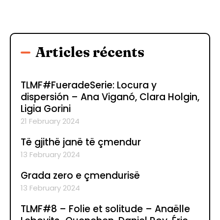
Articles récents
TLMF#FueradeSerie: Locura y
dispersión – Ana Viganó, Clara Holgin,
Ligia Gorini
21 February 2024
Të gjithë janë të çmendur
13 February 2024
Grada zero e çmendurisë
13 February 2024
TLMF#8 – Folie et solitude – Anaëlle