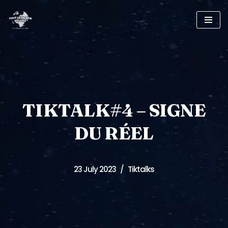
Skip
to
content
TIKTALK#4 – SIGNE
DU RÉEL
23 July 2023
Tiktalks