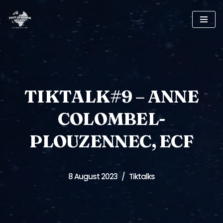
Skip
to
content
TIKTALK#9 – ANNE
COLOMBEL-
PLOUZENNEC, ECF
8 August 2023
Tiktalks