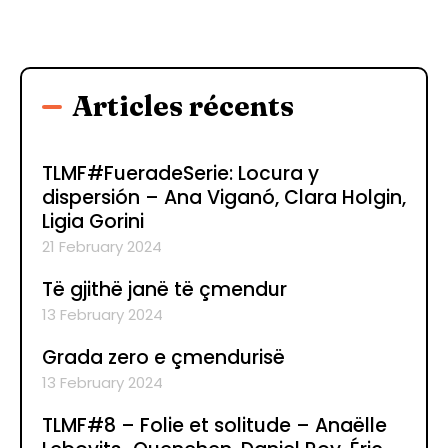
Articles récents
TLMF#FueradeSerie: Locura y
dispersión – Ana Viganó, Clara Holgin,
Ligia Gorini
21 February 2024
Të gjithë janë të çmendur
13 February 2024
Grada zero e çmendurisë
13 February 2024
TLMF#8 – Folie et solitude – Anaëlle